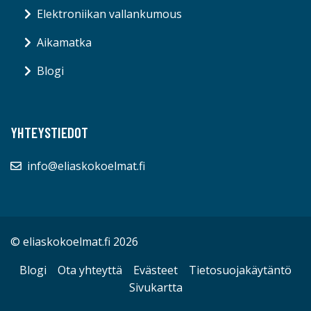
Elektroniikan vallankumous
Aikamatka
Blogi
YHTEYSTIEDOT
info@eliaskokoelmat.fi
© eliaskokoelmat.fi 2026
Blogi
Ota yhteyttä
Evästeet
Tietosuojakäytäntö
Sivukartta