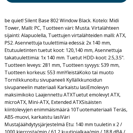
be quiet! Silent Base 802 Window Black. Kotelo: Midi
Tower, Malli: PC, Tuotteen väri: Musta. Virtalähteen
sijainti: Alapuolella, Tuettujen virtalähteiden malli: ATX,
PS2. Asennettuja tuulettimia edessä: 2x 140 mm,
Etutuuletinten tuetut koot: 120,140 mm, Asennettuja
takatuulettimia: 1x 140 mm. Tuetut HDD-koot: 2.5,3.5".
Tuotteen leveys: 281 mm, Tuotteen syvyys: 539 mm,
Tuotteen korkeus: 553 mmYleistäKoko tai muoto
TorniIkkunoitu sivupaneeli KylläIkkunoidun
sivupaneelin materiaali Karkaistu lasiEmolevyn
maksimikoko Laajennettu ATXTuetut emolevyt ATX,
microATX, Mini-ATX, Extended ATXSisäisten
kiintolevyjen enimmäismäärä 10Tuotemateriaali Teräs,
ABS-muovi, karkaistu lasiVäri
MustaJäähdytysjärjestelmä Etu: 140 mm tuuletin x 2 /
1000 kierrosta/min / 61,2 kuutiojalkaa/min / 18.8 dBA /