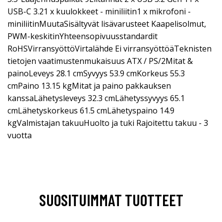
USB-C 3.21 x kuulokkeet - miniliitin1 x mikrofoni -
miniliitinMuutaSisältyvät lisävarusteet Kaapelisolmut,
PWM-keskitinYhteensopivuusstandardit
RoHSVirransyöttöVirtalähde Ei virransyöttöäTeknisten
tietojen vaatimustenmukaisuus ATX / PS/2Mitat &
painoLeveys 28.1 cmSyvyys 53.9 cmKorkeus 55.3
cmPaino 13.15 kgMitat ja paino pakkauksen
kanssaLähetysleveys 32.3 cmLähetyssyvyys 65.1
cmLähetyskorkeus 61.5 cmLähetyspaino 14.9
kgValmistajan takuuHuolto ja tuki Rajoitettu takuu - 3
vuotta
SUOSITUIMMAT TUOTTEET