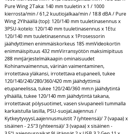
Pure Wing 2Taka: 140 mm tuuletin x 1 / 1000
kierrosta/min / 61,2 kuutiojalkaa/min / 18.8 dBA / Pure
Wing 2Ylhäällä (top): 120/140 mm tuuletinasennus x
3PSU-kotelo: 120/140 mm tuuletinasennus x 1Etu:
120/140 mm tuuletinasennus x 1Prosessorin
jäähdyttimen enimmäiskorkeus 185 mmVideokortin
enimmäispituus 432 mmVirransyötön maksimipituus
288 mmJärjestelmäkaapin ominaisuudet
Kohinanvaimennus, värinän vaimentaminen,
irrotettava yläkansi, irrotettava etupaneeli, tukee
120/140/240/280/360/420 mm jäähdyttimiä
etupaneelissa, tukee 120/240/360 mm:n jäähdytintä
ylhäällä, tukee 120/140 mm jäähdytintä takana,
irrotettavat pölysuotimet, vasen sivupaneeli tummalla
karkaistulla lasilla, PSU-suojaLaajennus /
KytkeytyvyysLaajennusmuistit 7 (yhteensä)/ 7 (vapaa) x
sisäinen - 2.5"3 (yhteensä)/ 3 (vapaa) x sisäinen -
3.5"Laajennuspaikat 9Liitännät 2 x USB 3.2 Gen 11 x