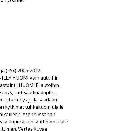
t
,
Kytkimet
ja (E9x) 2005-2012
LLA HUOM! Vain autoihin
astointi! HUOM! Ei autoihin
kehys, rattisäädinadapteri,
musta kehys jolla saadaan
n kytkimet tuhkakupin tilalle,
aikoilleen. Asennussarjan
i alkuperäisen soittimen tilalle
ittimen. Vertaa kuvaa