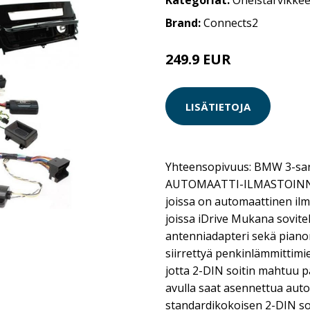
Kategoriat:
Oheistarvikkee
Brand:
Connects2
249.9 EUR
LISÄTIETOJA
Yhteensopivuus: BMW 3-sar
AUTOMAATTI-ILMASTOINNI
joissa on automaattinen ilm
joissa iDrive Mukana sovite
antenniadapteri sekä piano
siirrettyä penkinlämmittimie
jotta 2-DIN soitin mahtuu p
avulla saat asennettua autos
standardikokoisen 2-DIN so