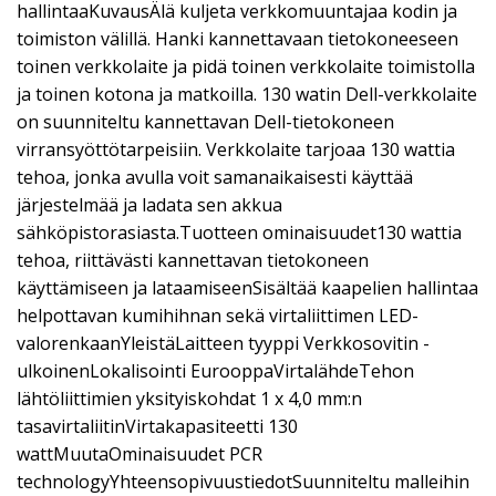
hallintaaKuvausÄlä kuljeta verkkomuuntajaa kodin ja
toimiston välillä. Hanki kannettavaan tietokoneeseen
toinen verkkolaite ja pidä toinen verkkolaite toimistolla
ja toinen kotona ja matkoilla. 130 watin Dell-verkkolaite
on suunniteltu kannettavan Dell-tietokoneen
virransyöttötarpeisiin. Verkkolaite tarjoaa 130 wattia
tehoa, jonka avulla voit samanaikaisesti käyttää
järjestelmää ja ladata sen akkua
sähköpistorasiasta.Tuotteen ominaisuudet130 wattia
tehoa, riittävästi kannettavan tietokoneen
käyttämiseen ja lataamiseenSisältää kaapelien hallintaa
helpottavan kumihihnan sekä virtaliittimen LED-
valorenkaanYleistäLaitteen tyyppi Verkkosovitin -
ulkoinenLokalisointi EurooppaVirtalähdeTehon
lähtöliittimien yksityiskohdat 1 x 4,0 mm:n
tasavirtaliitinVirtakapasiteetti 130
wattMuutaOminaisuudet PCR
technologyYhteensopivuustiedotSuunniteltu malleihin