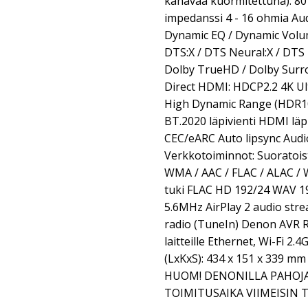
kanavaa kuormitettuna): 80
impedanssi 4 - 16 ohmia A
Dynamic EQ / Dynamic Volu
DTS:X / DTS Neural:X / DTS
Dolby TrueHD / Dolby Surr
Direct HDMI: HDCP2.2 4K Ul
High Dynamic Range (HDR10)
BT.2020 läpivienti HDMI läpi
CEC/eARC Auto lipsync Aud
Verkkotoiminnot: Suoratois
WMA / AAC / FLAC / ALAC /
tuki FLAC HD 192/24 WAV 1
5.6MHz AirPlay 2 audio stre
radio (TuneIn) Denon AVR 
laitteille Ethernet, Wi-Fi 2
(LxKxS): 434 x 151 x 339 mm
HUOM! DENONILLA PAHOJA
TOIMITUSAIKA VIIMEISIN 