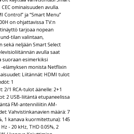
 CEC ominaisuuden avulla.
MI Control” ja “Smart Menu”
00H on ohjattavissa TV:n
tinäyttö tarjoaa nopean
und-tilan valintaan,
n sekä neljään Smart Select
evisioliitännän avulla saat
a suoraan esimerkiksi
 -elämyksen monista Netflixin
naisuudet: Liitännät: HDMI tulot:
döt: 1
: 2/1 RCA-tulot äänelle: 2+1
t: 2 USB-liitäntä etupaneelissa
täntä FM-antenniliitin AM-
det: Vahvistinkanavien määrä: 7
, 1 kanava kuormitettuna): 145
 Hz - 20 kHz, THD 0.05%, 2