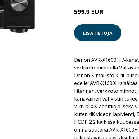
599.9 EUR
LISÄTIETOJA
Denon AVR-X1600H 7-kanava
verkkotoiminnoilla Valtavan
Denon X-mallisto kirii jällee
edelle! AVR-X1600H sisältää 
liitännän, verkkotoiminnot
kanavainen vahvistin tuke
Virtual:X® äänitiloja, sekä 
kuten 4K videon läpivienti,
HCDP 2.2 kaikissa kuudessa
omnaisuutena AVR-X1600H
julkaistavalla päivityksell