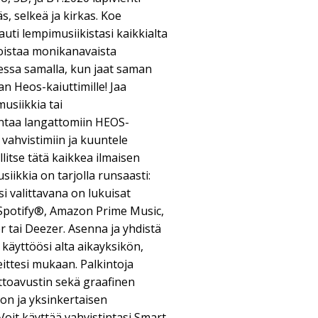
s, selkeä ja kirkas. Koe
i lempimusiikistasi kaikkialta
 toistaa monikanavaista
essa samalla, kun jaat saman
n Heos-kaiuttimille! Jaa
usiikkia tai
ontaa langattomiin HEOS-
 vahvistimiin ja kuuntele
llitse tätä kaikkea ilmaisen
iikkia on tarjolla runsaasti:
i valittavana on lukuisat
 Spotify®, Amazon Prime Music,
 tai Deezer. Asenna ja yhdistä
käyttöösi alta aikayksikön,
eittesi mukaan. Palkintoja
toavustin sekä graafinen
pon ja yksinkertaisen
Voit käyttää vahvistintasi Smart