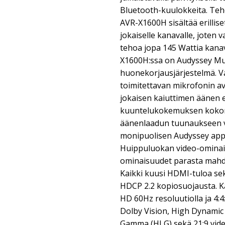
Bluetooth-kuulokkeita. Teh
AVR-X1600H sisältää erillise
jokaiselle kanavalle, joten 
tehoa jopa 145 Wattia kanav
X1600H:ssa on Audyssey Mu
huonekorjausjärjestelmä. 
toimitettavan mikrofonin av
jokaisen kaiuttimen äänen e
kuuntelukokemuksen koko
äänenlaadun tuunaukseen vo
monipuolisen Audyssey applik
Huippuluokan video-omina
ominaisuudet parasta mahdol
Kaikki kuusi HDMI-tuloa se
HDCP 2.2 kopiosuojausta. Ka
HD 60Hz resoluutiolla ja 4:4
Dolby Vision, High Dynamic
Gamma (HLG) sekä 21:9 video