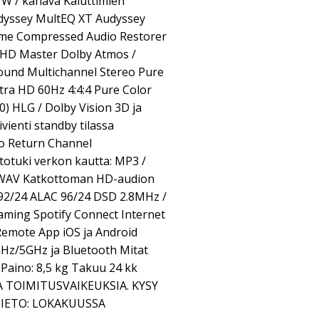
 W / kanava Kaiuttimien
udyssey MultEQ XT Audyssey
me Compressed Audio Restorer
 HD Master Dolby Atmos /
ound Multichannel Stereo Pure
tra HD 60Hz 4:4:4 Pure Color
 HLG / Dolby Vision 3D ja
vienti standby tilassa
io Return Channel
totuki verkon kautta: MP3 /
 WAV Katkottoman HD-audion
92/24 ALAC 96/24 DSD 2.8MHz /
aming Spotify Connect Internet
Remote App iOS ja Android
.4GHz/5GHz ja Bluetooth Mitat
 Paino: 8,5 kg Takuu 24 kk
 TOIMITUSVAIKEUKSIA. KYSY
TIETO: LOKAKUUSSA