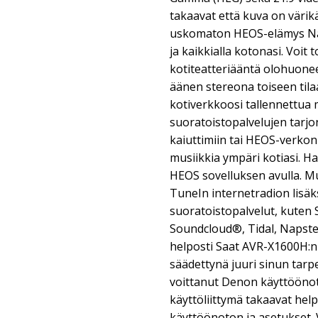
takaavat että kuva on värikä
uskomaton HEOS-elämys Naut
ja kaikkialla kotonasi. Voit
kotiteatteriääntä olohuone
äänen stereona toiseen tilaa
kotiverkkoosi tallennettua m
suoratoistopalvelujen tarj
kaiuttimiin tai HEOS-verkon
musiikkia ympäri kotiasi. Ha
HEOS sovelluksen avulla. Mus
TuneIn internetradion lisäks
suoratoistopalvelut, kuten
Soundcloud®, Tidal, Napster
helposti Saat AVR-X1600H:n 
säädettynä juuri sinun tarp
voittanut Denon käyttöönot
käyttöliittymä takaavat hel
käyttöönoton ja asetukset. 