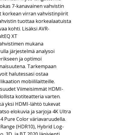
okas 7-kanavainen vahvistin
t korkean virran vahvistinpiirit
vahvistin tuottaa korkealaatuista
aa kohti. Lisäksi AVR-
ltEQ XT
Vahvistimen mukana
ulla järjestelmä analysoi
rikseen ja optimoi
naisuutena. Tarkempaan
it halutessasi ostaa
aation mobiililaitteille.
isuudet Viimeisimmät HDMI-
lista kotiteatteria varten.
kä yksi HDMI-lähtö tukevat
tso elokuvia ja sarjoja 4K Ultra
:4 Pure Color väriavaruudella.
 Range (HDR10), Hybrid Log-
, 3D, ja BT.2020 läpivienti