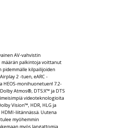
inen AV-vahvistin
 määrän palkintoja voittanut
n pidemmälle kilpailijoiden
Airplay 2 -tuen, eARC -
 ja HEOS-monihuonetuen! 7.2-
e Dolby Atmos®, DTS:X™ ja DTS
viimeisimpiä videoteknologioita
 Dolby Vision™, HDR, HLG ja
 HDMI-liitännässä. Uutena
 tulee myöhemmin
ä tukemaan myös langattomia