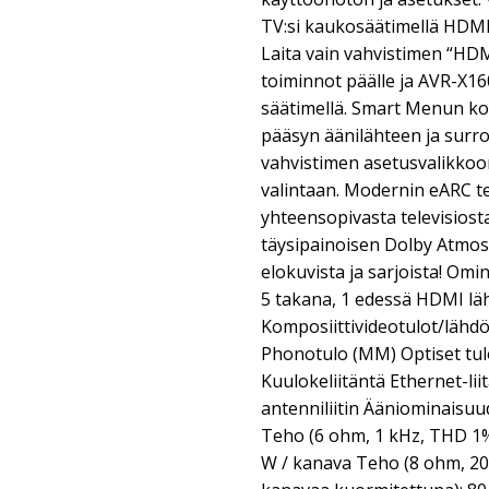
TV:si kaukosäätimellä HDMI
Laita vain vahvistimen “HD
toiminnot päälle ja AVR-X16
säätimellä. Smart Menun ko
pääsyn äänilähteen ja surro
vahvistimen asetusvalikkoo
valintaan. Modernin eARC tel
yhteensopivasta televisiost
täysipainoisen Dolby Atmos
elokuvista ja sarjoista! Omi
5 takana, 1 edessä HDMI läh
Komposiittivideotulot/lähdöt
Phonotulo (MM) Optiset tulo
Kuulokeliitäntä Ethernet-lii
antenniliitin Ääniominaisuu
Teho (6 ohm, 1 kHz, THD 1%
W / kanava Teho (8 ohm, 20