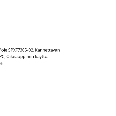
Pole SPXF7305-02. Kannettavan
MPC, Oikeaoppinen käyttö:
ta