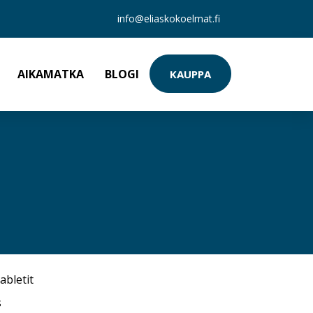
info@eliaskokoelmat.fi
AIKAMATKA
BLOGI
KAUPPA
abletit
s