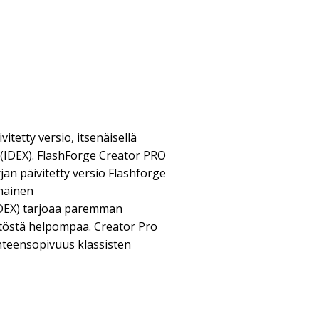
itetty versio, itsenäisellä
 (IDEX). FlashForge Creator PRO
jan päivitetty versio Flashforge
enäinen
IDEX) tarjoaa paremman
ytöstä helpompaa. Creator Pro
hteensopivuus klassisten