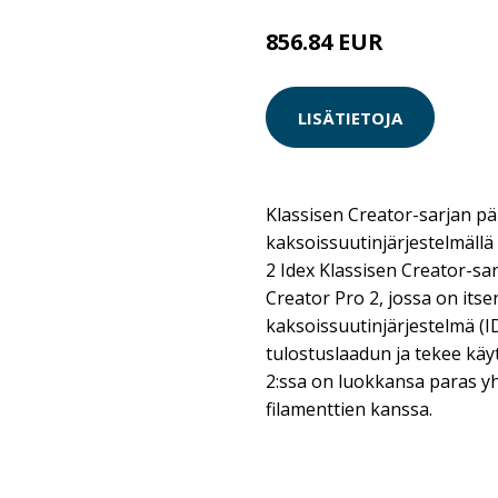
856.84 EUR
LISÄTIETOJA
Klassisen Creator-sarjan päiv
kaksoissuutinjärjestelmällä
2 Idex Klassisen Creator-sar
Creator Pro 2, jossa on its
kaksoissuutinjärjestelmä (
tulostuslaadun ja tekee kä
2:ssa on luokkansa paras y
filamenttien kanssa.