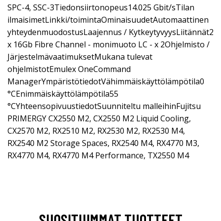
SPC-4, SSC-3Tiedonsiirtonopeus14.025 Gbit/sTilan
ilmaisimetLinkki/toimintaOminaisuudetAutomaattinen
yhteydenmuodostusLaajennus / KytkeytyvyysLiitännät2
x 16Gb Fibre Channel - monimuoto LC - x 2Ohjelmisto /
JärjestelmävaatimuksetMukana tulevat
ohjelmistotEmulex OneCommand
ManagerYmpäristötiedotVähimmäiskäyttölämpötila0
°CEnimmäiskäyttölämpötila55
°CYhteensopivuustiedotSuunniteltu malleihinFujitsu
PRIMERGY CX2550 M2, CX2550 M2 Liquid Cooling,
CX2570 M2, RX2510 M2, RX2530 M2, RX2530 M4,
RX2540 M2 Storage Spaces, RX2540 M4, RX4770 M3,
RX4770 M4, RX4770 M4 Performance, TX2550 M4
SUOSITUIMMAT TUOTTEET