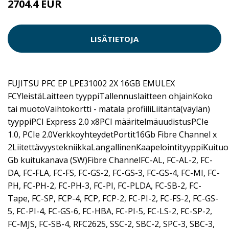
2704.4 EUR
LISÄTIETOJA
FUJITSU PFC EP LPE31002 2X 16GB EMULEX
FCYleistäLaitteen tyyppiTallennuslaitteen ohjainKoko
tai muotoVaihtokortti - matala profiiliLiitäntä(väylän)
tyyppiPCI Express 2.0 x8PCI määritelmäuudistusPCIe
1.0, PCIe 2.0VerkkoyhteydetPortit16Gb Fibre Channel x
2LiitettävyystekniikkaLangallinenKaapelointityyppiKuitu
Gb kuitukanava (SW)Fibre ChannelFC-AL, FC-AL-2, FC-
DA, FC-FLA, FC-FS, FC-GS-2, FC-GS-3, FC-GS-4, FC-MI, FC-
PH, FC-PH-2, FC-PH-3, FC-PI, FC-PLDA, FC-SB-2, FC-
Tape, FC-SP, FCP-4, FCP, FCP-2, FC-PI-2, FC-FS-2, FC-GS-
5, FC-PI-4, FC-GS-6, FC-HBA, FC-PI-5, FC-LS-2, FC-SP-2,
FC-MJS, FC-SB-4, RFC2625, SSC-2, SBC-2, SPC-3, SBC-3,