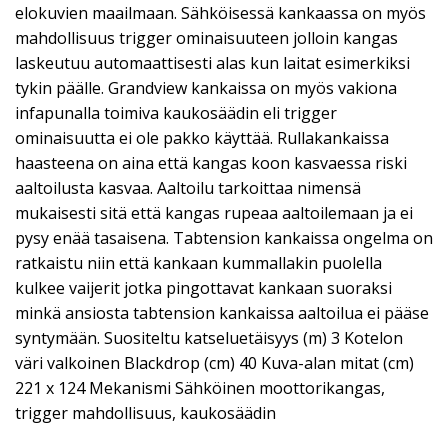
elokuvien maailmaan. Sähköisessä kankaassa on myös
mahdollisuus trigger ominaisuuteen jolloin kangas
laskeutuu automaattisesti alas kun laitat esimerkiksi
tykin päälle. Grandview kankaissa on myös vakiona
infapunalla toimiva kaukosäädin eli trigger
ominaisuutta ei ole pakko käyttää. Rullakankaissa
haasteena on aina että kangas koon kasvaessa riski
aaltoilusta kasvaa. Aaltoilu tarkoittaa nimensä
mukaisesti sitä että kangas rupeaa aaltoilemaan ja ei
pysy enää tasaisena. Tabtension kankaissa ongelma on
ratkaistu niin että kankaan kummallakin puolella
kulkee vaijerit jotka pingottavat kankaan suoraksi
minkä ansiosta tabtension kankaissa aaltoilua ei pääse
syntymään. Suositeltu katseluetäisyys (m) 3 Kotelon
väri valkoinen Blackdrop (cm) 40 Kuva-alan mitat (cm)
221 x 124 Mekanismi Sähköinen moottorikangas,
trigger mahdollisuus, kaukosäädin