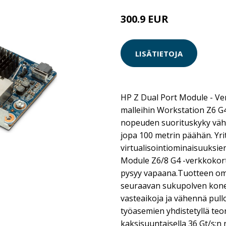
300.9 EUR
LISÄTIETOJA
HP Z Dual Port Module - Ver
malleihin Workstation Z6 G
nopeuden suorituskyky vähi
jopa 100 metrin päähän. Yrit
virtualisointiominaisuuksi
Module Z6/8 G4 -verkkokorti
pysyy vapaana.Tuotteen o
seuraavan sukupolven kone
vasteaikoja ja vähennä pull
työasemien yhdistetyllä teor
kaksisuuntaisella 36 Gt/s: