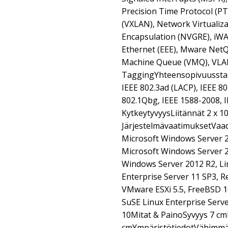
Precision Time Protocol (PT
(VXLAN), Network Virtualiz
Encapsulation (NVGRE), iWAR
Ethernet (EEE), Mware NetQ
Machine Queue (VMQ), VL
TaggingYhteensopivuusstand
IEEE 802.3ad (LACP), IEEE 80
802.1Qbg, IEEE 1588-2008, 
KytkeytyvyysLiitännät 2 x 1
JärjestelmävaatimuksetVaad
Microsoft Windows Server 20
Microsoft Windows Server 2
Windows Server 2012 R2, Lin
Enterprise Server 11 SP3, Re
VMware ESXi 5.5, FreeBSD 10
SuSE Linux Enterprise Serve
10Mitat & PainoSyvyys 7 cm
cmYmpäristötiedotVähimmäi