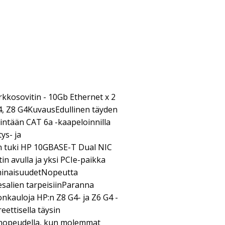
kkosovitin - 10Gb Ethernet x 2
4, Z8 G4KuvausEdullinen täyden
ntään CAT 6a -kaapeloinnilla
ys- ja
en tuki HP 10GBASE-T Dual NIC
n avulla ja yksi PCIe-paikka
minaisuudetNopeutta
salien tarpeisiinParanna
onkauloja HP:n Z8 G4- ja Z6 G4 -
eettisella täysin
n nopeudella, kun molemmat