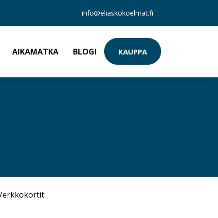
info@eliaskokoelmat.fi
AIKAMATKA
BLOGI
KAUPPA
Verkkokortit