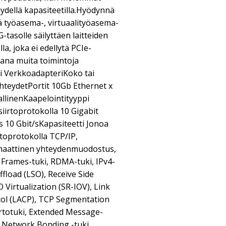
 täydellä kapasiteetilla.Hyödynnä
rä työasema-, virtuaalityöasema-
-tasolle säilyttäen laitteiden
, joka ei edellytä PCIe-
aana muita toimintoja
pi VerkkoadapteriKoko tai
teydetPortit 10Gb Ethernet x
allinenKaapelointityyppi
irtoprotokolla 10 Gigabit
 10 Gbit/sKapasiteetti Jonoa
rtoprotokolla TCP/IP,
aattinen yhteydenmuodostus,
 Frames-tuki, RDMA-tuki, IPv4-
ffload (LSO), Receive Side
O Virtualization (SR-IOV), Link
ol (LACP), TCP Segmentation
iirtotuki, Extended Message-
, Network Bonding -tuki,