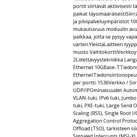
portit siirtävät aktiivisesti
paikat täysimääräisestiSiir
ja pilvipalveluympäristöt 10G
mukautuvuus moduulin avulla
paikkaa, jotta se pysyy vap
varten.YleistäLaitteen tyyp
muoto VaihtokorttiVerkkoyh
2Liitettävyystekniikka Lang
Ethernet 10GBase-TTiedonsi
EthernetTiedonsiirtonopeus
per portti: 1536Verkko / Sii
UDP/IPOminaisuudet Autom
VLAN-tuki, IPv6 tuki, Jumbo
tuki, PXE-tuki, Large Send O
Scaling (RSS), Single Root I/
Aggregation Control Protoc
Offload (TSO), tarkisteen s
Signaled Interrupts (MSI-X)