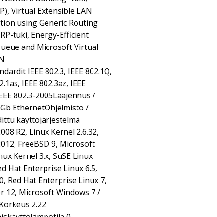
P), Virtual Extensible LAN
ation using Generic Routing
P-tuki, Energy-Efficient
ueue and Microsoft Virtual
AN
ardit IEEE 802.3, IEEE 802.1Q,
2.1as, IEEE 802.3az, IEEE
IEEE 802.3-2005Laajennus /
0Gb EthernetOhjelmisto /
ittu käyttöjärjestelmä
08 R2, Linux Kernel 2.6.32,
012, FreeBSD 9, Microsoft
ux Kernel 3.x, SuSE Linux
d Hat Enterprise Linux 6.5,
, Red Hat Enterprise Linux 7,
r 12, Microsoft Windows 7 /
Korkeus 2.22
skäyttölämpötila 0