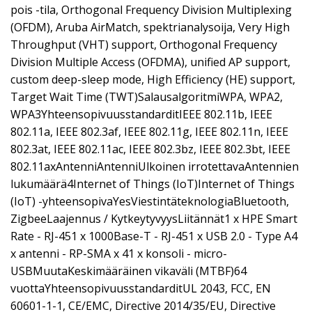
pois -tila, Orthogonal Frequency Division Multiplexing
(OFDM), Aruba AirMatch, spektrianalysoija, Very High
Throughput (VHT) support, Orthogonal Frequency
Division Multiple Access (OFDMA), unified AP support,
custom deep-sleep mode, High Efficiency (HE) support,
Target Wait Time (TWT)SalausalgoritmiWPA, WPA2,
WPA3YhteensopivuusstandarditIEEE 802.11b, IEEE
802.11a, IEEE 802.3af, IEEE 802.11g, IEEE 802.11n, IEEE
802.3at, IEEE 802.11ac, IEEE 802.3bz, IEEE 802.3bt, IEEE
802.11axAntenniAntenniUlkoinen irrotettavaAntennien
lukumäärä4Internet of Things (IoT)Internet of Things
(IoT) -yhteensopivaYesViestintäteknologiaBluetooth,
ZigbeeLaajennus / KytkeytyvyysLiitännät1 x HPE Smart
Rate - RJ-451 x 1000Base-T - RJ-451 x USB 2.0 - Type A4
x antenni - RP-SMA x 41 x konsoli - micro-
USBMuutaKeskimääräinen vikaväli (MTBF)64
vuottaYhteensopivuusstandarditUL 2043, FCC, EN
60601-1-1, CE/EMC, Directive 2014/35/EU, Directive