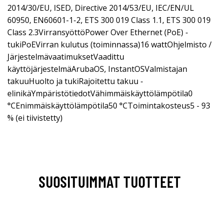
2014/30/EU, ISED, Directive 2014/53/EU, IEC/EN/UL
60950, EN60601-1-2, ETS 300 019 Class 1.1, ETS 300 019
Class 2.3VirransyöttöPower Over Ethernet (PoE) -
tukiPoEVirran kulutus (toiminnassa)16 wattOhjelmisto /
JärjestelmävaatimuksetVaadittu
käyttöjärjestelmäArubaOS, InstantOSValmistajan
takuuHuolto ja tukiRajoitettu takuu -
elinikäYmpäristötiedotVähimmäiskäyttölämpötila0
°CEnimmäiskäyttölämpötila50 °CToimintakosteus5 - 93
% (ei tiivistetty)
SUOSITUIMMAT TUOTTEET