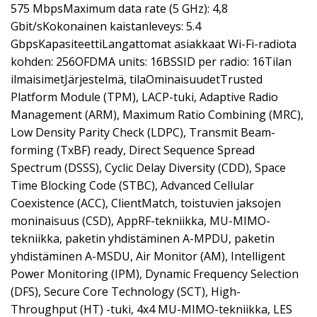
575 MbpsMaximum data rate (5 GHz): 4,8
Gbit/sKokonainen kaistanleveys: 5.4
GbpsKapasiteettiLangattomat asiakkaat Wi-Fi-radiota
kohden: 256OFDMA units: 16BSSID per radio: 16Tilan
ilmaisimetJärjestelmä, tilaOminaisuudetTrusted
Platform Module (TPM), LACP-tuki, Adaptive Radio
Management (ARM), Maximum Ratio Combining (MRC),
Low Density Parity Check (LDPC), Transmit Beam-
forming (TxBF) ready, Direct Sequence Spread
Spectrum (DSSS), Cyclic Delay Diversity (CDD), Space
Time Blocking Code (STBC), Advanced Cellular
Coexistence (ACC), ClientMatch, toistuvien jaksojen
moninaisuus (CSD), AppRF-tekniikka, MU-MIMO-
tekniikka, paketin yhdistäminen A-MPDU, paketin
yhdistäminen A-MSDU, Air Monitor (AM), Intelligent
Power Monitoring (IPM), Dynamic Frequency Selection
(DFS), Secure Core Technology (SCT), High-
Throughput (HT) -tuki, 4x4 MU-MIMO-tekniikka, LES