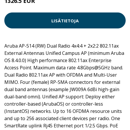
1326.5 EUR
LISÄTIETOJA
Aruba AP-514 (RW) Dual Radio 4x4:4 + 2x2:2 802.11ax
External Antennas Unified Campus AP (minimum Aruba
OS 8.4.0.0) High performance 802.11ax Enterprise
Access Point. Maximum data rate 4.8Gbps@5GHz band.
Dual Radio 802.11ax AP with OFDMA and Multi-User
MIMO. Four (female) RP-SMA connectors for external
dual band antennas (example JW009A 6dBi high-gain
dual-band omni). Unified AP support: Deploy either
controller-based (ArubaOS) or controller-less
(InstantOS) networks. Up to 16 OFDMA resource units
and up to 256 associated client devices per radio. One
SmartRate uplink Rj45 Ethernet port 1/2.5 Gbps. PoE