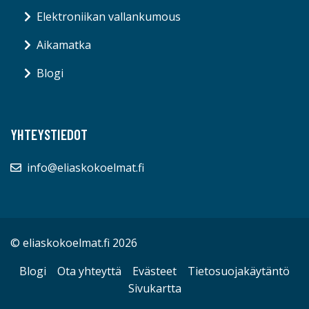
Elektroniikan vallankumous
Aikamatka
Blogi
YHTEYSTIEDOT
info@eliaskokoelmat.fi
© eliaskokoelmat.fi 2026
Blogi
Ota yhteyttä
Evästeet
Tietosuojakäytäntö
Sivukartta