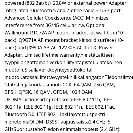
powered (802.3at/bt): 20.8W or external power Adapter.
Integrated Bluetooth 5 and Zigbee radio + USB port.
Advanced Cellular Coexistence (ACC) Minimizes
interference from 3G/4G cellular nw. Optional
Wallmount R1C72A AP mount bracket kit wall-box (10-
pack), Q9G71A AP mount bracket kit solid surface (10-
pack) and JX990A AP-AC-12V30B AC-to-DC Power
Adapter. Limited lifetime warranty.YleistäLaitteen
tyyppiLangattoman verkon liityntäpisteLujatekoinen
muotoiluSisälläVerkkoyhteydetKoko tai
muotoKatossaLiitettävyystekniikkaLangatonTiedonsiirt
Gbit/sLinjakoodausmuotoCCK, 64 QAM, 256 QAM,
BPSK, QPSK, 16 QAM, OFDM, 1024 QAM,
OFDMATiedonsiirtoprotokollaIEEE 802.11b, IEEE
802.11a, IEEE 802.11g, IEEE 802.11n, IEEE 802.11ac,
Bluetooth 5.0, IEEE 802.11axHajotettu spektri -
menetelmäOFDM, DSSSTaajuuskaista2.4 GHz, 5
GHzSuoritustehoTiedon enimmäisnopeus (2,4 GHz):