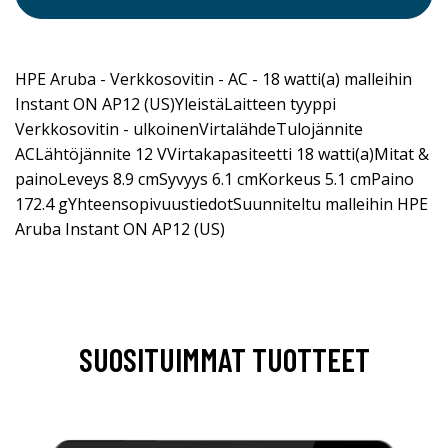
HPE Aruba - Verkkosovitin - AC - 18 watti(a) malleihin
Instant ON AP12 (US)YleistäLaitteen tyyppi
Verkkosovitin - ulkoinenVirtalähdeTulojännite
ACLähtöjännite 12 VVirtakapasiteetti 18 watti(a)Mitat &
painoLeveys 8.9 cmSyvyys 6.1 cmKorkeus 5.1 cmPaino
172.4 gYhteensopivuustiedotSuunniteltu malleihin HPE
Aruba Instant ON AP12 (US)
SUOSITUIMMAT TUOTTEET