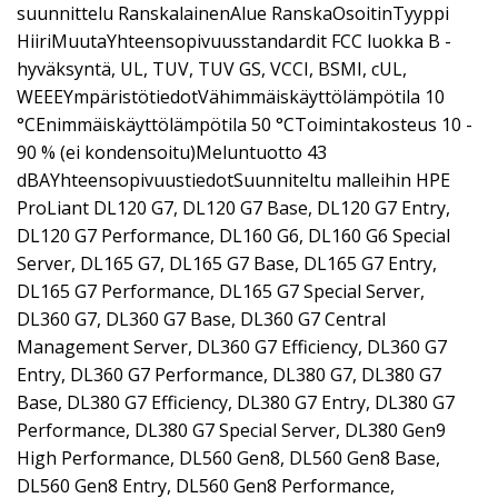
suunnittelu RanskalainenAlue RanskaOsoitinTyyppi
HiiriMuutaYhteensopivuusstandardit FCC luokka B -
hyväksyntä, UL, TUV, TUV GS, VCCI, BSMI, cUL,
WEEEYmpäristötiedotVähimmäiskäyttölämpötila 10
°CEnimmäiskäyttölämpötila 50 °CToimintakosteus 10 -
90 % (ei kondensoitu)Meluntuotto 43
dBAYhteensopivuustiedotSuunniteltu malleihin HPE
ProLiant DL120 G7, DL120 G7 Base, DL120 G7 Entry,
DL120 G7 Performance, DL160 G6, DL160 G6 Special
Server, DL165 G7, DL165 G7 Base, DL165 G7 Entry,
DL165 G7 Performance, DL165 G7 Special Server,
DL360 G7, DL360 G7 Base, DL360 G7 Central
Management Server, DL360 G7 Efficiency, DL360 G7
Entry, DL360 G7 Performance, DL380 G7, DL380 G7
Base, DL380 G7 Efficiency, DL380 G7 Entry, DL380 G7
Performance, DL380 G7 Special Server, DL380 Gen9
High Performance, DL560 Gen8, DL560 Gen8 Base,
DL560 Gen8 Entry, DL560 Gen8 Performance,