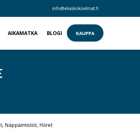
info@eliaskokoelmat.fi
AIKAMATKA
BLOGI
KAUPPA
E
t
,
Näppäimistöt
,
Hiiret