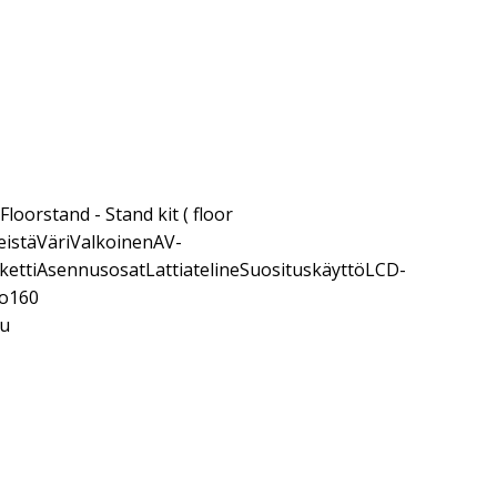
loorstand - Stand kit ( floor
leistäVäriValkoinenAV-
kettiAsennusosatLattiatelineSuosituskäyttöLCD-
no160
tu