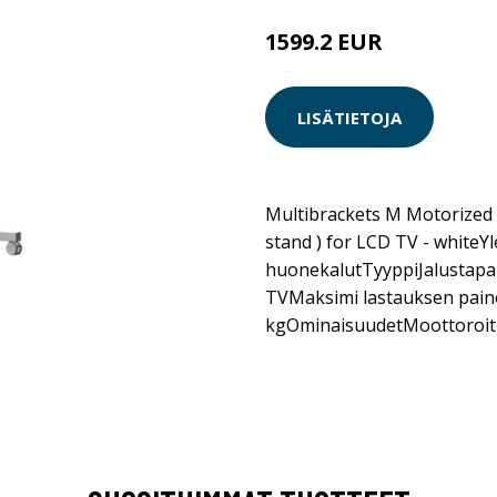
1599.2 EUR
LISÄTIETOJA
Multibrackets M Motorized F
stand ) for LCD TV - whiteY
huonekalutTyyppiJalustapa
TVMaksimi lastauksen pai
kgOminaisuudetMoottoroi