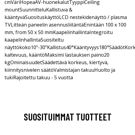
cmVäriHopeaAV-huonekalutTyyppiCeiling
mountSuunnitteluKallistuva &
kääntyväSuosituskäyttöLCD nestekidenäyttö / plasma
TVLitteän paneelin asennusliitäntäEnintään 100 x 100
mm, from 50 x 50 mmKaapelinhallintaIntegroitu
kaapelinhallintaSuositeltu
näyttökoko10"-30"Kallistus40°Kääntyvyys180°SäädötKor
kaltevuus, kääntöMaksimi lastauksen paino20
kgOminaisuudetSäädettävä korkeus, kiertyvä,
kiinnitysnivelen säätöValmistajan takuuHuolto ja
tukiRajoitettu takuu - 5 vuotta
SUOSITUIMMAT TUOTTEET