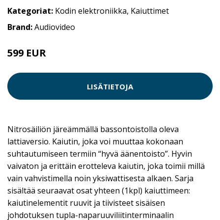
Kategoriat:
Kodin elektroniikka
,
Kaiuttimet
Brand:
Audiovideo
599 EUR
LISÄTIETOJA
Nitrosäiliön järeämmällä bassontoistolla oleva
lattiaversio. Kaiutin, joka voi muuttaa kokonaan
suhtautumiseen termiin “hyvä äänentoisto”. Hyvin
vaivaton ja erittäin erotteleva kaiutin, joka toimii millä
vain vahvistimella noin yksiwattisesta alkaen. Sarja
sisältää seuraavat osat yhteen (1kpl) kaiuttimeen:
kaiutinelementit ruuvit ja tiivisteet sisäisen
johdotuksen tupla-naparuuviliitinterminaalin