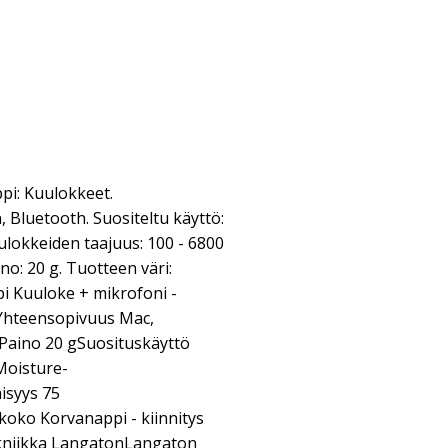
pi: Kuulokkeet.
 Bluetooth. Suositeltu käyttö:
lokkeiden taajuus: 100 - 6800
no: 20 g. Tuotteen väri:
i Kuuloke + mikrofoni -
CYhteensopivuus Mac,
aino 20 gSuosituskäyttö
Moisture-
isyys 75
oko Korvanappi - kiinnitys
ekniikka LangatonLangaton