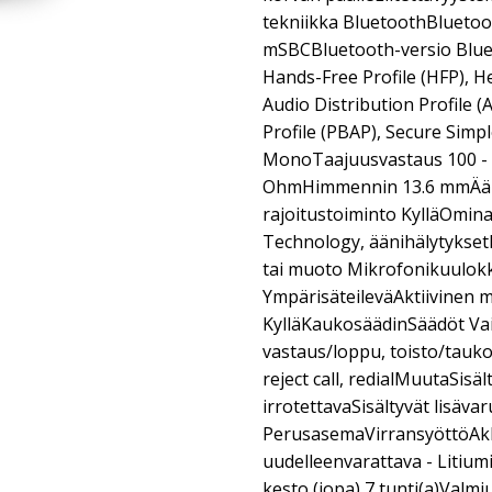
tekniikka BluetoothBluetoo
mSBCBluetooth-versio Bluet
Hands-Free Profile (HFP), H
Audio Distribution Profile
Profile (PBAP), Secure Simp
MonoTaajuusvastaus 100 -
OhmHimmennin 13.6 mmÄä
rajoitustoiminto KylläOmi
Technology, äänihälytykse
tai muoto Mikrofonikuulok
YmpärisäteileväAktiivinen
KylläKaukosäädinSäädöt Va
vastaus/loppu, toisto/tauko
reject call, redialMuutaSisä
irrotettavaSisältyvät lisäva
PerusasemaVirransyöttöAkk
uudelleenvarattava - Litiu
kesto (jopa) 7 tunti(a)Valmi