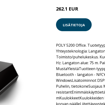
262.1 EUR
LISÄTIETOJA
POLY 5200 Office. Tuotetyyp
Yhteysteknologia: Langaton,
Toimisto/puhelukeskus. Kuu
Hz. Langaton alue: 75 m. Pai
MustaYleistäTuotteen tyypp
Bluetooth - langaton - NF
WindowsLisätoiminnot DSPP
Puhelin, tietokoneSuojaus 
resistantEnimmäiskäyttöetä
mKuulokkeetKuulokkeiden k
korvan päälleLiitettävyyst