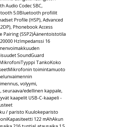
th Audio Codec SBC,
ooth 5.0Bluetooth profiilit
eadset Profile (HSP), Advanced
 (A2DP), Phonebook Access
le Pairing (SSP2)Äänentoistotila
 20000 HzImpedanssi 16
nenvoimakkuuden
naisuudet SoundGuard
tMikrofoniTyyppi TankoKoko
keetMikrofonin toimintamuoto
 melunvaimennin
imennus, volyymi,
, seuraava/edellinen kappale,
ltyvät kaapelit USB-C-kaapeli -
rusteet
u / paristo Kuulokeparisto
mioniKapasiteetti 122 mAhAkun
usaika 216 tuntiaLatausaika 1.5