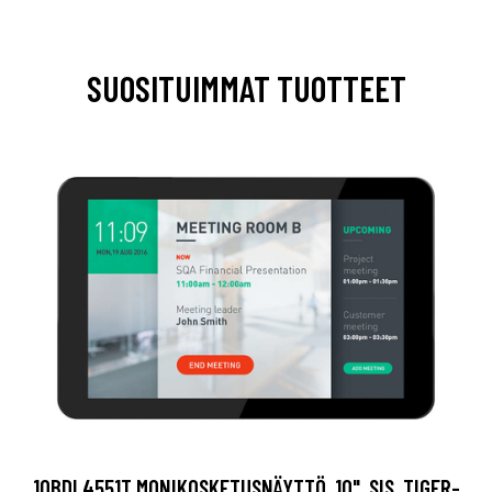
SUOSITUIMMAT TUOTTEET
10BDL4551T MONIKOSKETUSNÄYTTÖ, 10", SIS. TIGER-