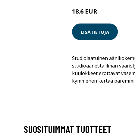
18.6 EUR
LISÄTIETOJA
Studiolaatuinen äänikokemu
studioäänestä ilman vääris
kuulokkeet erottavat vasem
kymmenen kertaa paremmin
SUOSITUIMMAT TUOTTEET