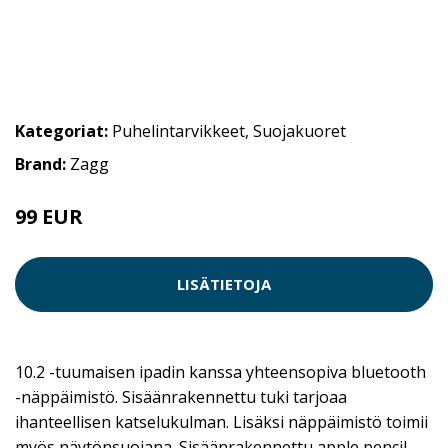
Kategoriat:
Puhelintarvikkeet
,
Suojakuoret
Brand:
Zagg
99 EUR
LISÄTIETOJA
10.2 -tuumaisen ipadin kanssa yhteensopiva bluetooth
-näppäimistö. Sisäänrakennettu tuki tarjoaa
ihanteellisen katselukulman. Lisäksi näppäimistö toimii
myös näytönsuojana. Sisäänrakennettu apple pencil -