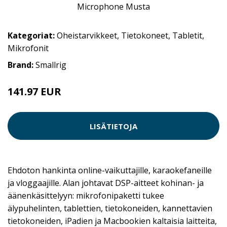
Kategoriat:
Oheistarvikkeet
,
Tietokoneet
,
Tabletit
,
Mikrofonit
Brand:
Smallrig
141.97 EUR
141.98 EUR
LISÄTIETOJA
Ehdoton hankinta online-vaikuttajille, karaokefaneille
ja vloggaajille. Alan johtavat DSP-aitteet kohinan- ja
äänenkäsittelyyn: mikrofonipaketti tukee
älypuhelinten, tablettien, tietokoneiden, kannettavien
tietokoneiden, iPadien ja Macbookien kaltaisia laitteita,