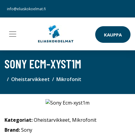
info@eliaskokoelmat.fi
KAUPPA
SONY ECM-XYST1M
Oheistarvikkeet
Mikrofonit
Kategoriat:
Oheistarvikkeet
,
Mikrofonit
Brand:
Sony