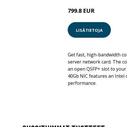
799.8 EUR
LISÄTIETOJA
Get fast, high-bandwidth co
server network card. The c
an open QSFP+ slot to your
40Gb NIC features an Intel c
performance.