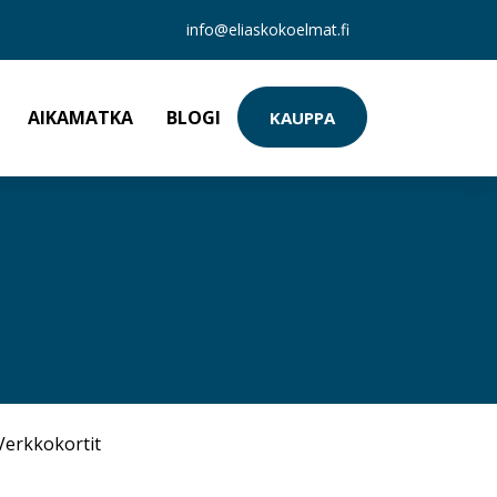
info@eliaskokoelmat.fi
AIKAMATKA
BLOGI
KAUPPA
Verkkokortit