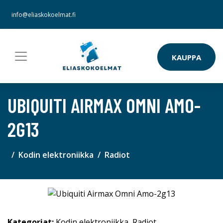
info@eliaskokoelmat.fi
KAUPPA
UBIQUITI AIRMAX OMNI AMO-
2G13
Kodin elektroniikka
Radiot
Kategoriat:
Kodin elektroniikka
,
Radiot