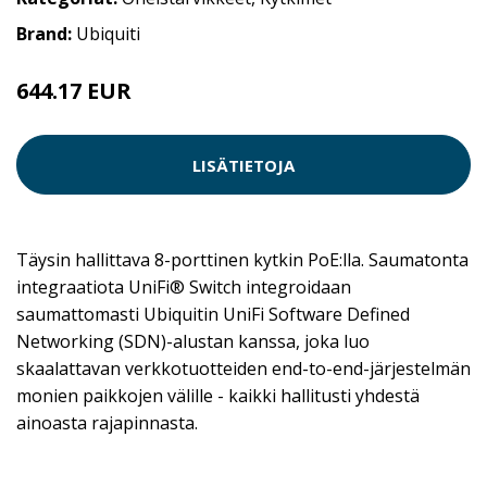
Brand:
Ubiquiti
644.17 EUR
644.18 EUR
LISÄTIETOJA
Täysin hallittava 8-porttinen kytkin PoE:lla. Saumatonta
integraatiota UniFi® Switch integroidaan
saumattomasti Ubiquitin UniFi Software Defined
Networking (SDN)-alustan kanssa, joka luo
skaalattavan verkkotuotteiden end-to-end-järjestelmän
monien paikkojen välille - kaikki hallitusti yhdestä
ainoasta rajapinnasta.