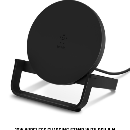
10W WIRELESS CHARGING STAND WITH PSU & M