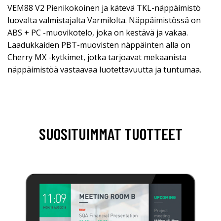
VEM88 V2 Pienikokoinen ja kätevä TKL-näppäimistö
luovalta valmistajalta Varmilolta. Näppäimistössä on
ABS + PC -muovikotelo, joka on kestävä ja vakaa.
Laadukkaiden PBT-muovisten näppäinten alla on
Cherry MX -kytkimet, jotka tarjoavat mekaanista
näppäimistöä vastaavaa luotettavuutta ja tuntumaa.
SUOSITUIMMAT TUOTTEET