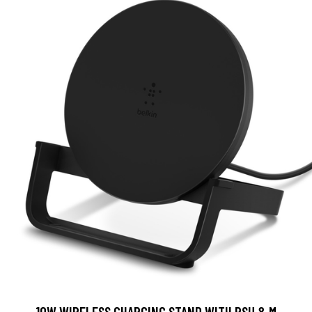
10W WIRELESS CHARGING STAND WITH PSU & M