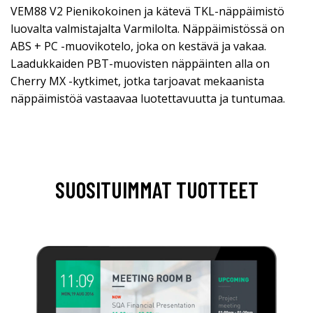
VEM88 V2 Pienikokoinen ja kätevä TKL-näppäimistö
luovalta valmistajalta Varmilolta. Näppäimistössä on
ABS + PC -muovikotelo, joka on kestävä ja vakaa.
Laadukkaiden PBT-muovisten näppäinten alla on
Cherry MX -kytkimet, jotka tarjoavat mekaanista
näppäimistöä vastaavaa luotettavuutta ja tuntumaa.
SUOSITUIMMAT TUOTTEET