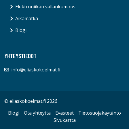
Elektroniikan vallankumous
Aikamatka
Blogi
YHTEYSTIEDOT
info@eliaskokoelmat.fi
© eliaskokoelmat.fi 2026
Blogi
Ota yhteyttä
Evästeet
Tietosuojakäytäntö
Sivukartta