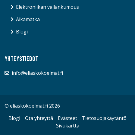
Elektroniikan vallankumous
Aikamatka
Blogi
YHTEYSTIEDOT
info@eliaskokoelmat.fi
© eliaskokoelmat.fi 2026
Blogi
Ota yhteyttä
Evästeet
Tietosuojakäytäntö
Sivukartta