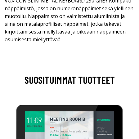
VOXICON SLIM METAL KEYBOARD 290 GREY Kompakti
näppäimistö, jossa on numeronäppäimet sekä ylellinen
muotoilu. Näppäimistö on valmistettu alumiinista ja
siinä on matalaprofiiliset näppäimet, jotka tekevät
kirjoittamisesta miellyttävää ja oikeaan näppäimeen
osumisesta miellyttävää.
SUOSITUIMMAT TUOTTEET