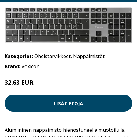
Kategoriat:
Oheistarvikkeet
,
Näppäimistöt
Brand:
Voxicon
32.63 EUR
35.9 EUR
LISÄTIETOJA
Alumiininen näppäimistö hienostuneella muotoilulla.