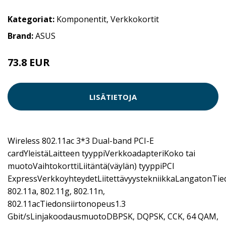
Kategoriat:
Komponentit
,
Verkkokortit
Brand:
ASUS
73.8 EUR
LISÄTIETOJA
Wireless 802.11ac 3*3 Dual-band PCI-E
cardYleistäLaitteen tyyppiVerkkoadapteriKoko tai
muotoVaihtokorttiLiitäntä(väylän) tyyppiPCI
ExpressVerkkoyhteydetLiitettävyystekniikkaLangatonTied
802.11a, 802.11g, 802.11n,
802.11acTiedonsiirtonopeus1.3
Gbit/sLinjakoodausmuotoDBPSK, DQPSK, CCK, 64 QAM,