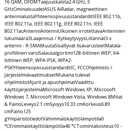
16 QAM, OFDMTaajuuskaista2.4 GHz, 5
GHzOminaisuudetASUS AiRadar, magneettinen
antennialustaYhteensopivuusstandarditIEEE 802.11b,
IEEE 802.11a, IEEE 802.11g, IEEE 802.11n, IEEE
802.11acAntenniAntenniUlkoinen irrotettavaAntennien
lukumäärä3Laajennus / KytkeytyvyysLiitännät3 x
antenni - R-SMAMuutaSisältyvät lisävarusteetMatala-
profiilinen varsiSalausalgoritmi128-bittinen WEP, 64-
bittinen WEP, WPA-PSK, WPA2-
PSKYhteensopivuusstandarditIC, FCCOhjelmisto /
JärjestelmävaatimuksetMukana tulevat
ohjelmistotAjurit ja apuohjelmatVaadittu
käyttöjärjestelmäMicrosoft Windows XP, Microsoft
Windows 7, Microsoft Windows Vista, Windows 8Mitat
& PainoLeveys2.1 cmSyvyys10.33 cmKorkeus6.89
cmPaino125
gYmpäristötiedotVähimmäiskäyttölämpötila0
°CEnimmäiskäyttölämpötila40 °CToimintakosteus10 -