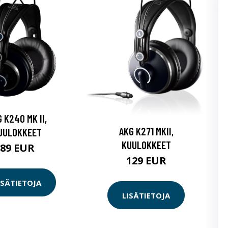
 K240 MK II,
AKG K271 MKII,
UULOKKEET
KUULOKKEET
89 EUR
129 EUR
ISÄTIETOJA
LISÄTIETOJA