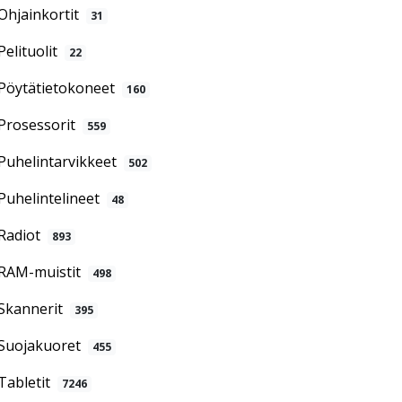
Ohjainkortit
31
Pelituolit
22
Pöytätietokoneet
160
Prosessorit
559
Puhelintarvikkeet
502
Puhelintelineet
48
Radiot
893
RAM-muistit
498
Skannerit
395
Suojakuoret
455
Tabletit
7246