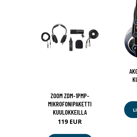
AKG
K
ZOOM ZDM-1PMP-
MIKROFONIPAKETTI
L
KUULOKKEILLA
119 EUR