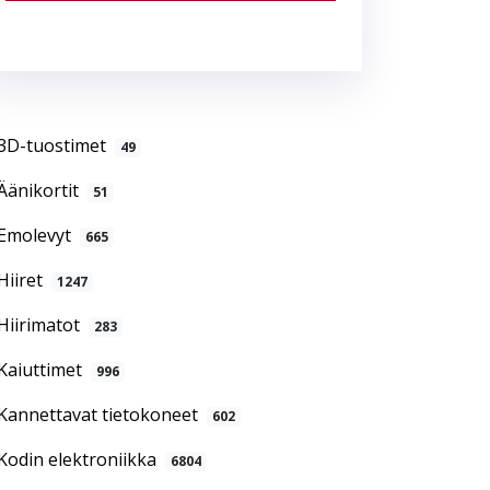
3D-tuostimet
49
Äänikortit
51
Emolevyt
665
Hiiret
1247
Hiirimatot
283
Kaiuttimet
996
Kannettavat tietokoneet
602
Kodin elektroniikka
6804