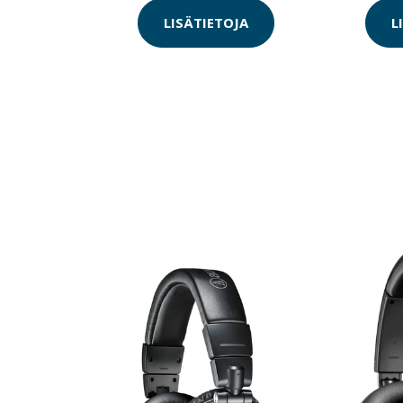
LISÄTIETOJA
L