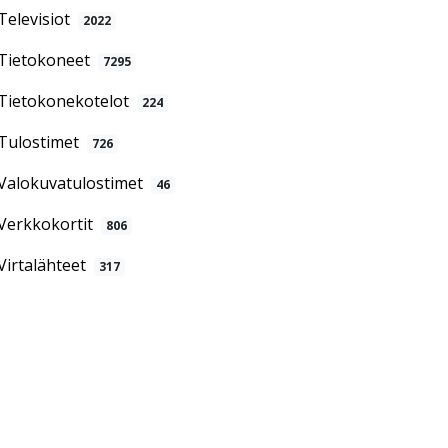
Televisiot
2022
Tietokoneet
7295
Tietokonekotelot
224
Tulostimet
726
Valokuvatulostimet
46
Verkkokortit
806
Virtalähteet
317