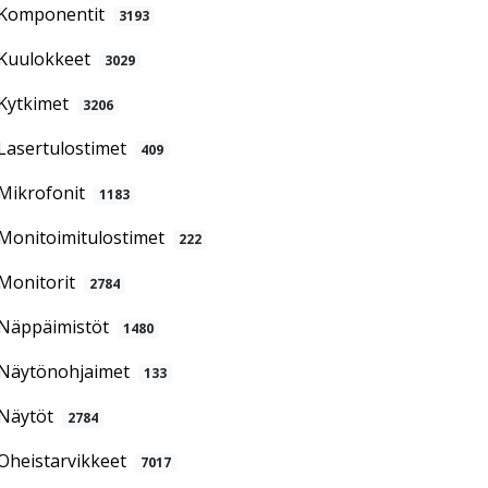
Komponentit
3193
Kuulokkeet
3029
Kytkimet
3206
Lasertulostimet
409
Mikrofonit
1183
Monitoimitulostimet
222
Monitorit
2784
Näppäimistöt
1480
Näytönohjaimet
133
Näytöt
2784
Oheistarvikkeet
7017