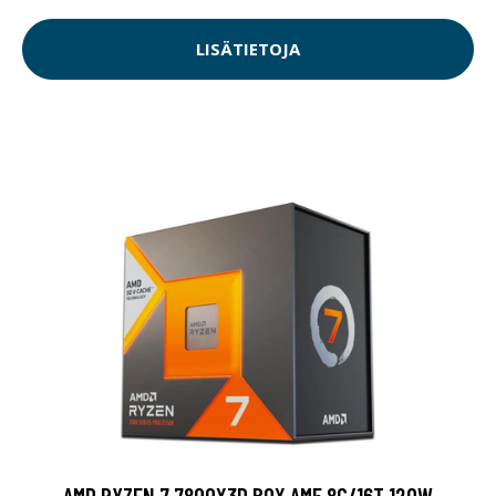
LISÄTIETOJA
AMD RYZEN 7 7800X3D BOX AM5 8C/16T 120W