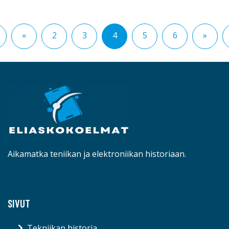
«
2
3
4
5
6
»
Aikamatka teniikan ja elektroniikan historiaan.
SIVUT
Tekniikan historia