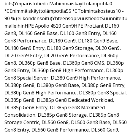
bits)YmpäristötiedotVähimmäiskäyttölämpötila0
°CEnimmäiskäyttölämpötila55 °CToimintakosteus10 -
90 % (ei kondensoitu)YhteensopivuustiedotSuunniteltu
malleihinHPE Apollo 4520 Gen9HPE ProLiant DL160
Gen8, DL160 Gen8 Base, DL160 Gen8 Entry, DL160
Gen8 Performance, DL180 Gen9, DL180 Gen9 Base,
DL180 Gen9 Entry, DL180 Gen9 Storage, DL20 Gen9,
DL20 Gen9 Entry, DL20 Gen9 Performance, DL360p
Gen8, DL360p Gen8 Base, DL360p Gen8 CMS, DL360p
Gen8 Entry, DL360p Gen8 High Performance, DL360p
Gen8 Special Server, DL380 Gen9 High Performance,
DL380p Gen8, DL380p Gen8 Base, DL380p Gen8 Entry,
DL380p Gen8 High Performance, DL380p Gen8 Special,
DL385p Gen8, DL385p Gen8 Dedicated Workload,
DL385p Gen8 Entry, DL385p Gen8 Maximized
Consolidation, DL385p Gen8 Storage, DL385p Gen8
Storage Centric, DL560 Gen8, DL560 Gen8 Base, DL560
Gen8 Entry, DL560 Gen8 Performance, DL560 Gen9,