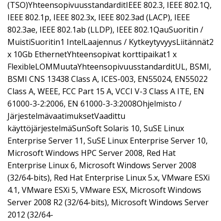
(TSO)YhteensopivuusstandarditIEEE 802.3, IEEE 802.1Q,
IEEE 802.1p, IEEE 802.3x, IEEE 802.3ad (LACP), IEEE
802.3ae, IEEE 802.1ab (LLDP), IEEE 802.1QauSuoritin /
MuistiSuoritin1 IntelLaajennus / KytkeytyvyysLiitännät2
x 10Gb EthernetYhteensopivat korttipaikat1 x
FlexibleLOMMuutaYhteensopivuusstandarditUL, BSMI,
BSMI CNS 13438 Class A, ICES-003, EN55024, EN55022
Class A, WEEE, FCC Part 15 A, VCCI V-3 Class A ITE, EN
61000-3-2:2006, EN 61000-3-3:2008Ohjelmisto /
JärjestelmävaatimuksetVaadittu
käyttöjärjestelmäSunSoft Solaris 10, SuSE Linux
Enterprise Server 11, SuSE Linux Enterprise Server 10,
Microsoft Windows HPC Server 2008, Red Hat
Enterprise Linux 6, Microsoft Windows Server 2008
(32/64-bits), Red Hat Enterprise Linux 5.x, VMware ESXi
4.1, VMware ESXi 5, VMware ESX, Microsoft Windows
Server 2008 R2 (32/64-bits), Microsoft Windows Server
2012 (32/64-