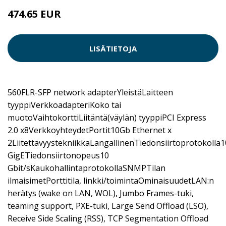
474.65 EUR
LISÄTIETOJA
560FLR-SFP network adapterYleistäLaitteen
tyyppiVerkkoadapteriKoko tai
muotoVaihtokorttiLiitäntä(väylän) tyyppiPCI Express
2.0 x8VerkkoyhteydetPortit10Gb Ethernet x
2LiitettävyystekniikkaLangallinenTiedonsiirtoprotokolla1
GigETiedonsiirtonopeus10
Gbit/sKaukohallintaprotokollaSNMPTilan
ilmaisimetPorttitila, linkki/toimintaOminaisuudetLAN:n
herätys (wake on LAN, WOL), Jumbo Frames-tuki,
teaming support, PXE-tuki, Large Send Offload (LSO),
Receive Side Scaling (RSS), TCP Segmentation Offload