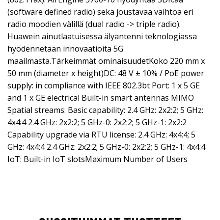
(software defined radio) sekä joustavaa vaihtoa eri
radio moodien välillä (dual radio -> triple radio).
Huawein ainutlaatuisessa älyantenni teknologiassa
hyödennetään innovaatioita 5G
maailmasta.Tärkeimmät ominaisuudetKoko 220 mm x
50 mm (diameter x height)DC: 48 V ± 10% / PoE power
supply: in compliance with IEEE 802.3bt Port: 1 x 5 GE
and 1 x GE electrical Built-in smart antennas MIMO
Spatial streams: Basic capability: 2.4 GHz: 2x2:2; 5 GHz:
4x4:4 2.4 GHz: 2x2:2; 5 GHz-0: 2x2:2; 5 GHz-1: 2x2:2
Capability upgrade via RTU license: 2.4 GHz: 4x4:4; 5
GHz: 4x4:4 2.4 GHz: 2x2:2; 5 GHz-0: 2x2:2; 5 GHz-1: 4x4:4
IoT: Built-in IoT slotsMaximum Number of Users