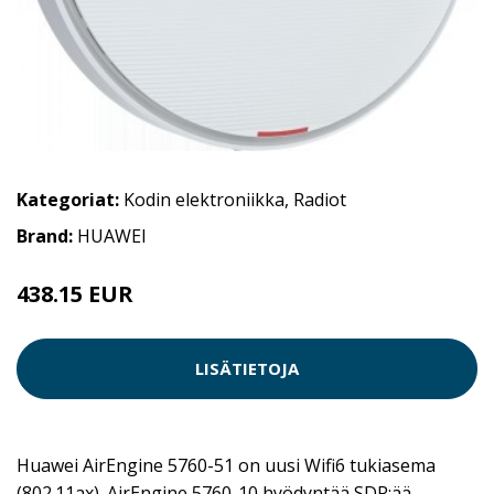
Kategoriat:
Kodin elektroniikka
,
Radiot
Brand:
HUAWEI
438.15 EUR
LISÄTIETOJA
Huawei AirEngine 5760-51 on uusi Wifi6 tukiasema
(802.11ax). AirEngine 5760-10 hyödyntää SDR:ää