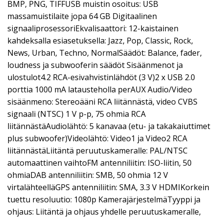
BMP, PNG, TIFFUSB muistin osoitus: USB
massamuistilaite jopa 64 GB Digitaalinen
signaaliprosessoriEkvalisaattori: 12-kaistainen
kahdeksalla esiasetuksella: Jazz, Pop, Classic, Rock,
News, Urban, Techno, NormalSäädöt: Balance, fader,
loudness ja subwooferin säädöt Sisäänmenot ja
ulostulot4.2 RCA-esivahvistinlähdöt (3 V)2 x USB 2.0
porttia 1000 mA latausteholla perAUX Audio/Video
sisäänmeno: Stereoääni RCA liitännästä, video CVBS
signaali (NTSC) 1 V p-p, 75 ohmia RCA
liitännästäAudiolähtö: 5 kanavaa (etu- ja takakaiuttimet
plus subwoofer)Videolähtö: Video1 ja Video2 RCA
liitännästäLiitäntä peruutuskameralle: PAL/NTSC
automaattinen vaihtoFM antenniliitin: ISO-liitin, 50
ohmiaDAB antenniliitin: SMB, 50 ohmia 12 V
virtalähteelläGPS antenniliitin: SMA, 3.3 V HDMIKorkein
tuettu resoluutio: 1080p KamerajärjestelmäTyyppi ja
ohjaus: Liitäntä ja ohjaus yhdelle peruutuskameralle,