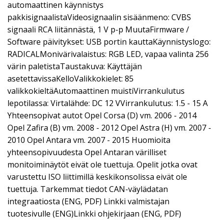
automaattinen käynnistys
pakkisignaalistaVideosignaalin sisäänmeno: CVBS
signaali RCA liitännästä, 1 V p-p MuutaFirmware /
Software päivitykset: USB portin kauttaKäynnistyslogo:
RADICALMonivärivalaistus: RGB LED, vapaa valinta 256
värin paletistaTaustakuva: Käyttäjän
asetettavissaKelloValikkokielet: 85
valikkokieltäAutomaattinen muistiVirrankulutus
lepotilassa: Virtalähde: DC 12 VVirrankulutus: 1.5 - 15 A
Yhteensopivat autot Opel Corsa (D) vm. 2006 - 2014
Opel Zafira (B) vm. 2008 - 2012 Opel Astra (H) vm. 2007 -
2010 Opel Antara vm. 2007 - 2015 Huomioita
yhteensopivuudesta Opel Antaran värilliset
monitoiminäytöt eivät ole tuettuja. Opelit jotka ovat
varustettu ISO liittimillä keskikonsolissa eivät ole
tuettuja. Tarkemmat tiedot CAN-väylädatan
integraatiosta (ENG, PDF) Linkki valmistajan
tuotesivulle (ENG)Linkki ohjekirjaan (ENG, PDF)