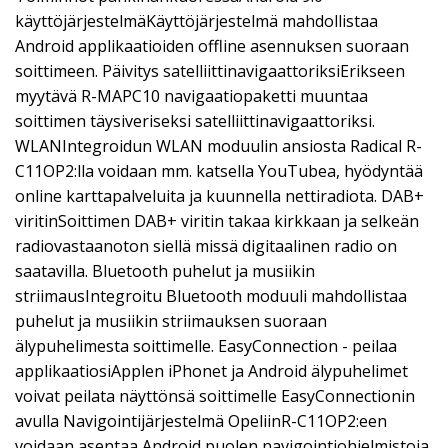
käyttöjärjestelmäKäyttöjärjestelmä mahdollistaa
Android applikaatioiden offline asennuksen suoraan
soittimeen. Päivitys satelliittinavigaattoriksiErikseen
myytävä R-MAPC10 navigaatiopaketti muuntaa
soittimen täysiveriseksi satelliittinavigaattoriksi.
WLANIntegroidun WLAN moduulin ansiosta Radical R-
C11OP2:lla voidaan mm. katsella YouTubea, hyödyntää
online karttapalveluita ja kuunnella nettiradiota. DAB+
viritinSoittimen DAB+ viritin takaa kirkkaan ja selkeän
radiovastaanoton siellä missä digitaalinen radio on
saatavilla. Bluetooth puhelut ja musiikin
striimausIntegroitu Bluetooth moduuli mahdollistaa
puhelut ja musiikin striimauksen suoraan
älypuhelimesta soittimelle. EasyConnection - peilaa
applikaatiosiApplen iPhonet ja Android älypuhelimet
voivat peilata näyttönsä soittimelle EasyConnectionin
avulla Navigointijärjestelmä OpeliinR-C11OP2:een
voidaan asentaa Android puolen navigointiohjelmistoja