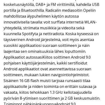
kosketusnäytöllä, DAB+ ja FM virittimillä, kahdella USB
portilla ja Bluetoothilla. Radicalin mediasoitin Opeliin
mahdollistaa älypuhelimen käytön autossa
innovatiivisella tavalla: voit surffata internetiä WLAN-
yhteydellä, striimata musiikkia ja videoita sekä
kuunnella Spotifyta ja nettiradiota. Koska kyseessä on
täysiverinen Android järjestelmä, voit myös asentaa
suosikki applikaatiosi suoraan soittimeen ja näin
laajentaa sen ominaisuuksia lähes loputtomiin.
Applikaatiot autossasiKiitos soittimen Android 9.0
pohjaisen käyttöjärjestelmän, kaikki sertifioidut
Android applikaatiot ovat asennettavissa suoraan
soittimeen, mukaan lukien navigointiohjelmistot.
Sisäinen 16 GB flash muisti tarjoaa runsaasti tilaa
applikaatiolle ja niiden toiminta on erittäin sulavaa ja
vakaata, kiitos tehokkaan 1.3 GHz kellotaajuudella
pyörivän 8-ytimisen suorittimen ja 2 GB keskusmuistin.
Toiminnot pähkinänkuoressaAndroid 9.0