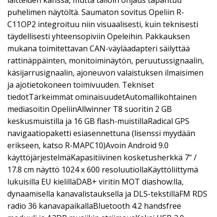
puhelimen näytöltä. Saumaton sovitus Opeliin R-
C11OP2 integroituu niin visuaalisesti, kuin teknisesti
täydellisesti yhteensopiviin Opeleihin. Pakkauksen
mukana toimitettavan CAN-väyläadapteri säilyttää
rattinäppäinten, monitoiminäytön, peruutussignaalin,
käsijarrusignaalin, ajoneuvon valaistuksen ilmaisimen
ja ajotietokoneen toimivuuden. Tekniset
tiedotTärkeimmät ominaisuudetAutomallikohtainen
mediasoitin OpeliinAllwinner T8 suoritin 2 GB
keskusmuistilla ja 16 GB flash-muistillaRadical GPS
navigaatiopaketti esiasennettuna (lisenssi myydään
erikseen, katso R-MAPC10)Avoin Android 9.0
käyttöjärjestelmäKapasitiivinen kosketusherkkä 7" /
17.8 cm näyttö 1024 x 600 resoluutiollaKäyttöliittymä
lukuisilla EU kielilläDAB+ viritin MOT diashow:lla,
dynaamisella kanavalistauksella ja DLS-tekstilläFM RDS
radio 36 kanavapaikallaBluetooth 4.2 handsfree