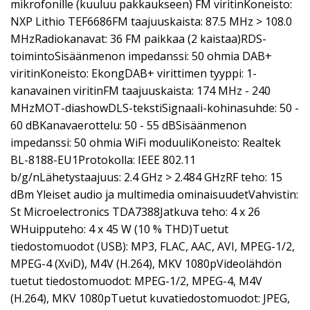
mikrofonille (kuuluu pakkaukseen) FM viritinKoneisto:
NXP Lithio TEF6686FM taajuuskaista: 87.5 MHz > 108.0
MHzRadiokanavat: 36 FM paikkaa (2 kaistaa)RDS-
toimintoSisäänmenon impedanssi: 50 ohmia DAB+
viritinKoneisto: EkongDAB+ virittimen tyyppi: 1-
kanavainen viritinFM taajuuskaista: 174 MHz - 240
MHzMOT-diashowDLS-tekstiSignaali-kohinasuhde: 50 -
60 dBKanavaerottelu: 50 - 55 dBSisäänmenon
impedanssi: 50 ohmia WiFi moduuliKoneisto: Realtek
BL-8188-EU1Protokolla: IEEE 802.11
b/g/nLähetystaajuus: 2.4 GHz > 2.484 GHzRF teho: 15
dBm Yleiset audio ja multimedia ominaisuudetVahvistin:
St Microelectronics TDA7388Jatkuva teho: 4 x 26
WHuipputeho: 4 x 45 W (10 % THD)Tuetut
tiedostomuodot (USB): MP3, FLAC, AAC, AVI, MPEG-1/2,
MPEG-4 (XviD), M4V (H.264), MKV 1080pVideolähdön
tuetut tiedostomuodot: MPEG-1/2, MPEG-4, M4V
(H.264), MKV 1080pTuetut kuvatiedostomuodot: JPEG,