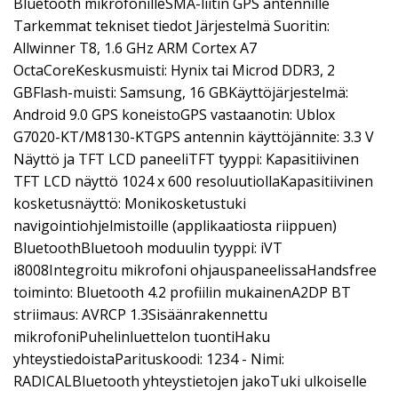
Bluetooth mikrofonilleSMA-liitin GPS antennille
Tarkemmat tekniset tiedot Järjestelmä Suoritin:
Allwinner T8, 1.6 GHz ARM Cortex A7
OctaCoreKeskusmuisti: Hynix tai Microd DDR3, 2
GBFlash-muisti: Samsung, 16 GBKäyttöjärjestelmä:
Android 9.0 GPS koneistoGPS vastaanotin: Ublox
G7020-KT/M8130-KTGPS antennin käyttöjännite: 3.3 V
Näyttö ja TFT LCD paneeliTFT tyyppi: Kapasitiivinen
TFT LCD näyttö 1024 x 600 resoluutiollaKapasitiivinen
kosketusnäyttö: Monikosketustuki
navigointiohjelmistoille (applikaatiosta riippuen)
BluetoothBluetooh moduulin tyyppi: iVT
i8008Integroitu mikrofoni ohjauspaneelissaHandsfree
toiminto: Bluetooth 4.2 profiilin mukainenA2DP BT
striimaus: AVRCP 1.3Sisäänrakennettu
mikrofoniPuhelinluettelon tuontiHaku
yhteystiedoistaParituskoodi: 1234 - Nimi:
RADICALBluetooth yhteystietojen jakoTuki ulkoiselle