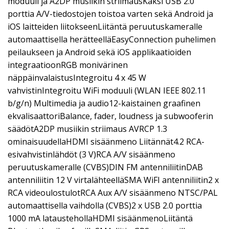
moduuli ja A2DP musiikin striimausKaksi USB 2.0
porttia A/V-tiedostojen toistoa varten sekä Android ja
iOS laitteiden liitokseenLiitäntä peruutuskameralle
automaattisella herätteelläEasyConnection puhelimen
peilaukseen ja Android sekä iOS applikaatioiden
integraatioonRGB monivärinen
näppäinvalaistusIntegroitu 4 x 45 W
vahvistinIntegroitu WiFi moduuli (WLAN IEEE 802.11
b/g/n) Multimedia ja audio12-kaistainen graafinen
ekvalisaattoriBalance, fader, loudness ja subwooferin
säädötA2DP musiikin striimaus AVRCP 1.3
ominaisuudellaHDMI sisäänmeno Liitännät4.2 RCA-
esivahvistinlähdöt (3 V)RCA A/V sisäänmeno
peruutuskameralle (CVBS)DIN FM antenniliitinDAB
antenniliitin 12 V virtalähteelläSMA WiFI antenniliitin2 x
RCA videoulostulotRCA Aux A/V sisäänmeno NTSC/PAL
automaattisella vaihdolla (CVBS)2 x USB 2.0 porttia
1000 mA lataustehollaHDMI sisäänmenoLiitäntä