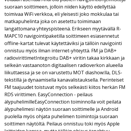
suoraan soittimeen, jolloin niiden käyttö edellyttää
toimivaa WiFi verkkoa, eli yleisesti joko mokkulaa tai
matkapuhelinta joka on asetettu toimimaan
langattomana yhteyspisteenä. Erikseen myytävällä R-
MAPC10 navigointipaketilla soittimeen esiasennetut
offline-kartat tulevat käytettäviksi ja tällöin navigointi
onnistuu myös ilman internet-yhteyttä. FM ja DAB+
radiovirittimetIntegroitu DAB+ viritin takaa kirkkaan ja
selkeän vastaanoton digitaalisen radioverkon alueella
liikuttaessa ja se on varustettu MOT diashow:lla, DLS-
tekstillä ja dynaamisella kanavalistauksella. Perinteiset
FM taajuudet toistuvat myös selkeästi kiitos herkän FM
RDS virittimen. EasyConnection - peilaus
älypuhelimilleEasyConnection toiminnolla voit peilata
älypuhelimesi näytön suoraan soittimelle ja Android
puolella myös ohjata puhelimen toimintoja suoraan
soittimen näytöltä. Peilaus onnistuu toki myös Apple
laitteiden kanssa, mutta tällöin ohjaus tapahtuu