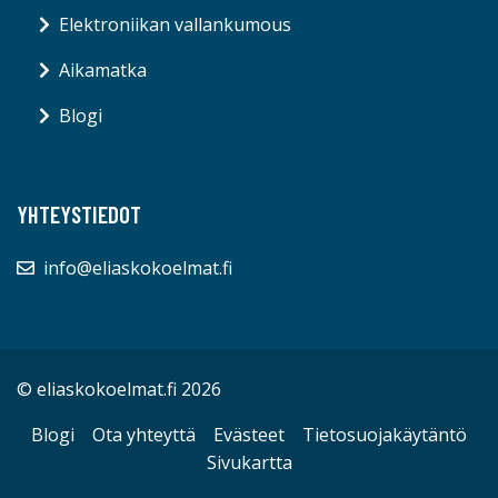
Elektroniikan vallankumous
Aikamatka
Blogi
YHTEYSTIEDOT
info@eliaskokoelmat.fi
© eliaskokoelmat.fi 2026
Blogi
Ota yhteyttä
Evästeet
Tietosuojakäytäntö
Sivukartta