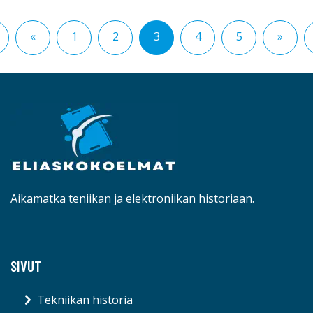
«
1
2
3
4
5
»
Aikamatka teniikan ja elektroniikan historiaan.
SIVUT
Tekniikan historia