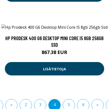
HP PRODESK 400 G6 DESKTOP MINI CORE I5 8GB 256GB
SSD
867.38 EUR
LISÄTIETOJA
«
2
3
4
5
6
»