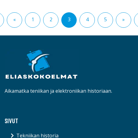
«
1
2
3
4
5
»
Aikamatka teniikan ja elektroniikan historiaan.
SIVUT
Tekniikan historia