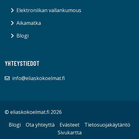
Elektroniikan vallankumous
Aikamatka
Blogi
YHTEYSTIEDOT
info@eliaskokoelmat.fi
© eliaskokoelmat.fi 2026
Blogi
Ota yhteyttä
Evästeet
Tietosuojakäytäntö
Sivukartta