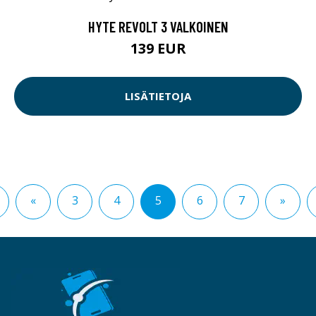
HYTE REVOLT 3 VALKOINEN
139 EUR
LISÄTIETOJA
«
3
4
5
6
7
»