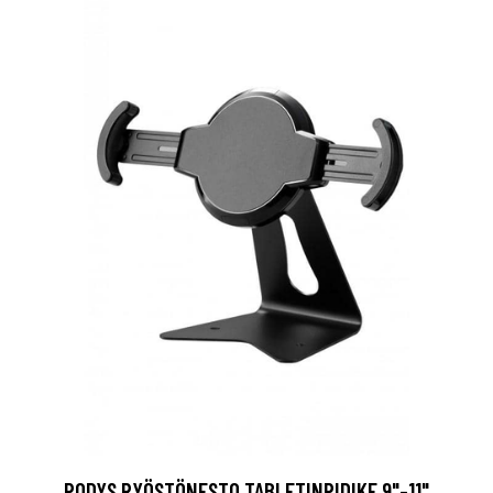
PODYS RYÖSTÖNESTO TABLETINPIDIKE 9"-11"