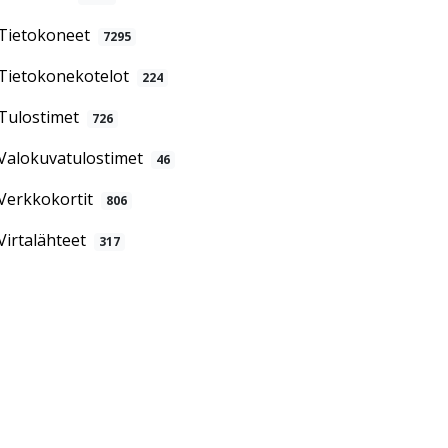
Tietokoneet
7295
Tietokonekotelot
224
Tulostimet
726
Valokuvatulostimet
46
Verkkokortit
806
Virtalähteet
317