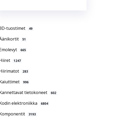
3D-tuostimet
49
Äänikortit
51
Emolevyt
665
Hiiret
1247
Hiirimatot
283
Kaiuttimet
996
Kannettavat tietokoneet
602
Kodin elektroniikka
6804
Komponentit
3193