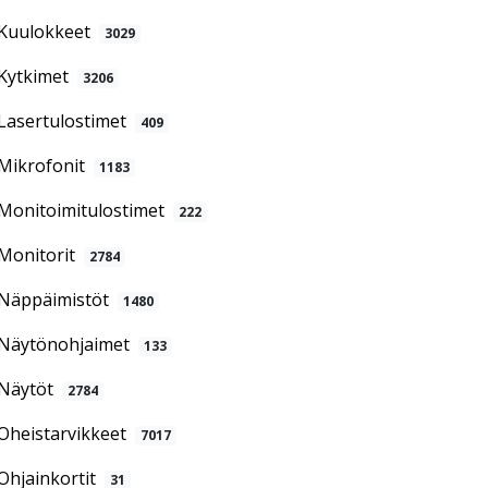
Kuulokkeet
3029
Kytkimet
3206
Lasertulostimet
409
Mikrofonit
1183
Monitoimitulostimet
222
Monitorit
2784
Näppäimistöt
1480
Näytönohjaimet
133
Näytöt
2784
Oheistarvikkeet
7017
Ohjainkortit
31