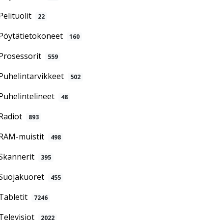
Pelituolit
22
Pöytätietokoneet
160
Prosessorit
559
Puhelintarvikkeet
502
Puhelintelineet
48
Radiot
893
RAM-muistit
498
Skannerit
395
Suojakuoret
455
Tabletit
7246
Televisiot
2022