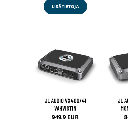
LISÄTIETOJA
JL AUDIO VX400/4I
JL A
VAHVISTIN
MO
949.9 EUR
8