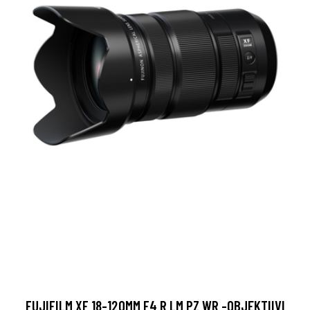
FUJIFILM XF 18-120MM F4 R LM PZ WR -OBJEKTIIVI