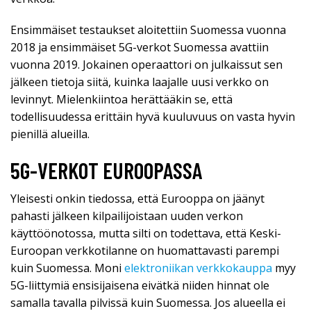
Ensimmäiset testaukset aloitettiin Suomessa vuonna
2018 ja ensimmäiset 5G-verkot Suomessa avattiin
vuonna 2019. Jokainen operaattori on julkaissut sen
jälkeen tietoja siitä, kuinka laajalle uusi verkko on
levinnyt. Mielenkiintoa herättääkin se, että
todellisuudessa erittäin hyvä kuuluvuus on vasta hyvin
pienillä alueilla.
5G-VERKOT EUROOPASSA
Yleisesti onkin tiedossa, että Eurooppa on jäänyt
pahasti jälkeen kilpailijoistaan uuden verkon
käyttöönotossa, mutta silti on todettava, että Keski-
Euroopan verkkotilanne on huomattavasti parempi
kuin Suomessa. Moni
elektroniikan verkkokauppa
myy
5G-liittymiä ensisijaisena eivätkä niiden hinnat ole
samalla tavalla pilvissä kuin Suomessa. Jos alueella ei