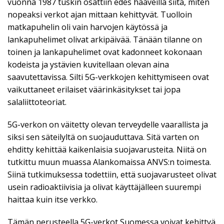
vuonna 1987 tuskin osattiin edes haaveilla siitä, miten
nopeaksi verkot ajan mittaan kehittyvät. Tuolloin
matkapuhelin oli vain harvojen käytössä ja
lankapuhelimet olivat arkipäivää. Tänään tilanne on
toinen ja lankapuhelimet ovat kadonneet kokonaan
kodeista ja ystävien kuvitellaan olevan aina
saavutettavissa. Silti 5G-verkkojen kehittymiseen ovat
vaikuttaneet erilaiset väärinkäsitykset tai jopa
salaliittoteoriat.
5G-verkon on väitetty olevan terveydelle vaarallista ja
siksi sen säteilyltä on suojauduttava. Sitä varten on
ehditty kehittää kaikenlaisia suojavarusteita. Niitä on
tutkittu muun muassa Alankomaissa ANVS:n toimesta.
Siinä tutkimuksessa todettiin, että suojavarusteet olivat
usein radioaktiivisia ja olivat käyttäjälleen suurempi
haittaa kuin itse verkko.
Tämän perusteella 5G-verkot Suomessa voivat kehittyä