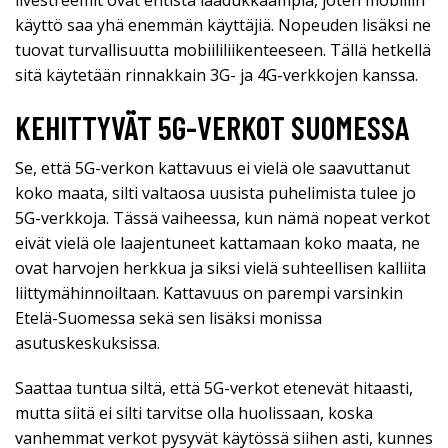
livestreemit ovat entistä laadukkaampia, joten mobiilin
käyttö saa yhä enemmän käyttäjiä. Nopeuden lisäksi ne
tuovat turvallisuutta mobiililiikenteeseen. Tällä hetkellä
sitä käytetään rinnakkain 3G- ja 4G-verkkojen kanssa.
KEHITTYVÄT 5G-VERKOT SUOMESSA
Se, että 5G-verkon kattavuus ei vielä ole saavuttanut
koko maata, silti valtaosa uusista puhelimista tulee jo
5G-verkkoja. Tässä vaiheessa, kun nämä nopeat verkot
eivät vielä ole laajentuneet kattamaan koko maata, ne
ovat harvojen herkkua ja siksi vielä suhteellisen kalliita
liittymähinnoiltaan. Kattavuus on parempi varsinkin
Etelä-Suomessa sekä sen lisäksi monissa
asutuskeskuksissa.
Saattaa tuntua siltä, että 5G-verkot etenevät hitaasti,
mutta siitä ei silti tarvitse olla huolissaan, koska
vanhemmat verkot pysyvät käytössä siihen asti, kunnes