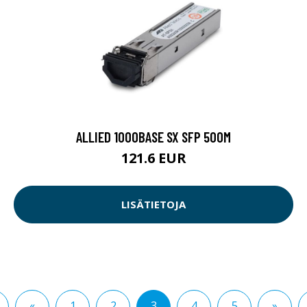
ALLIED 1000BASE SX SFP 500M
121.6 EUR
LISÄTIETOJA
«
1
2
3
4
5
»